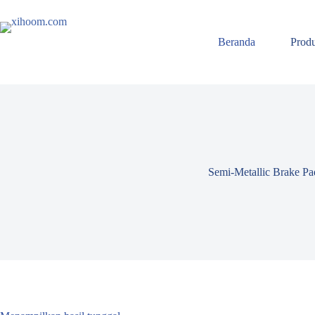
Loncat
ke
konten
Beranda
Prod
Semi-Metallic Brake Pa